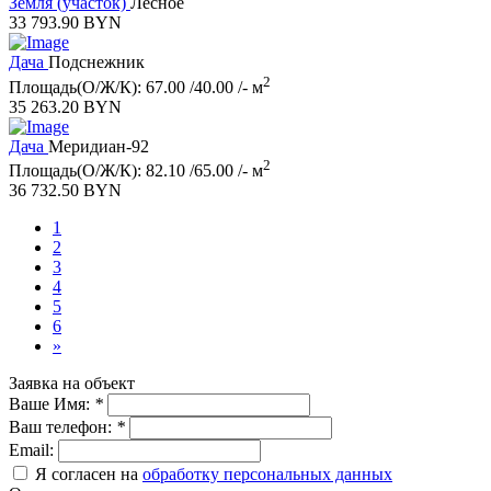
Земля (участок)
Лесное
33 793.90 BYN
Дача
Подснежник
2
Площадь(О/Ж/К): 67.00 /40.00 /- м
35 263.20 BYN
Дача
Меридиан-92
2
Площадь(О/Ж/К): 82.10 /65.00 /- м
36 732.50 BYN
1
2
3
4
5
6
»
Заявка на объект
Ваше Имя:
*
Ваш телефон:
*
Email:
Я согласен на
обработку персональных данных