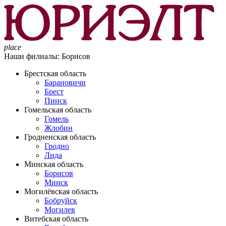
place
Наши филиалы:
Борисов
Брестская область
Барановичи
Брест
Пинск
Гомельская область
Гомель
Жлобин
Гродненская область
Гродно
Лида
Минская область
Борисов
Минск
Могилёвская область
Бобруйск
Могилев
Витебская область