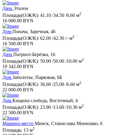
Дача
Эталон
2
Площадь(О/Ж/К): 41.10 /34.50 /6.60 м
16 000.00 BYN
Дом
Понача, Заречная, 46
2
Площадь(О/Ж/К): 62.00 /42.30 /- м
16 500.00 BYN
Дача
Патриот-Берёзка, 16
2
Площадь(О/Ж/К): 50.00 /50.00 /10.00 м
19 342.00 BYN
Дом
Заболотье, Парковая, 6Б
2
Площадь(О/Ж/К): 36.60 /25.00 /6.60 м
22 000.00 BYN
Дом
Кищина слобода, Восточный, 4
2
Площадь(О/Ж/К): 23.90 /13.60 /10.30 м
22 500.00 BYN
Машино-место
Минск, Станислава Монюшко, 6
2
Площадь: 13 м