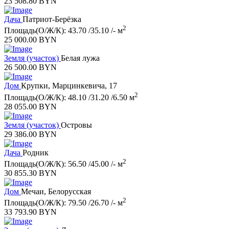
23 508.80 BYN
Дача
Патриот-Берёзка
2
Площадь(О/Ж/К): 43.70 /35.10 /- м
25 000.00 BYN
Земля (участок)
Белая лужа
26 500.00 BYN
Дом
Крупки, Марцинкевича, 17
2
Площадь(О/Ж/К): 48.10 /31.20 /6.50 м
28 055.00 BYN
Земля (участок)
Островы
29 386.00 BYN
Дача
Родник
2
Площадь(О/Ж/К): 56.50 /45.00 /- м
30 855.30 BYN
Дом
Мечаи, Белорусская
2
Площадь(О/Ж/К): 79.50 /26.70 /- м
33 793.90 BYN