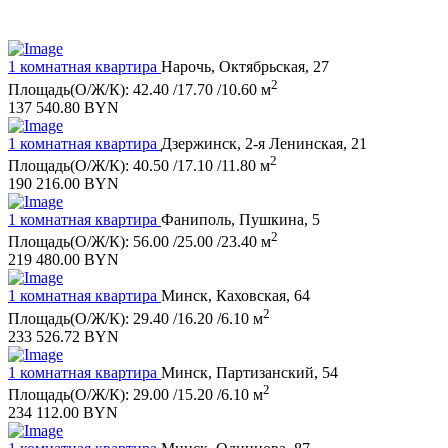
1 комнатная квартира
Нарочь, Октябрьская, 27
2
Площадь(О/Ж/К): 42.40 /17.70 /10.60 м
137 540.80 BYN
1 комнатная квартира
Дзержинск, 2-я Ленинская, 21
2
Площадь(О/Ж/К): 40.50 /17.10 /11.80 м
190 216.00 BYN
1 комнатная квартира
Фаниполь, Пушкина, 5
2
Площадь(О/Ж/К): 56.00 /25.00 /23.40 м
219 480.00 BYN
1 комнатная квартира
Минск, Каховская, 64
2
Площадь(О/Ж/К): 29.40 /16.20 /6.10 м
233 526.72 BYN
1 комнатная квартира
Минск, Партизанский, 54
2
Площадь(О/Ж/К): 29.00 /15.20 /6.10 м
234 112.00 BYN