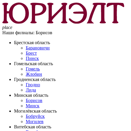
place
Наши филиалы:
Борисов
Брестская область
Барановичи
Брест
Пинск
Гомельская область
Гомель
Жлобин
Гродненская область
Гродно
Лида
Минская область
Борисов
Минск
Могилёвская область
Бобруйск
Могилев
Витебская область