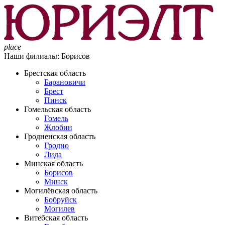
place
Наши филиалы:
Борисов
Брестская область
Барановичи
Брест
Пинск
Гомельская область
Гомель
Жлобин
Гродненская область
Гродно
Лида
Минская область
Борисов
Минск
Могилёвская область
Бобруйск
Могилев
Витебская область