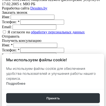
17.02.2005 г. МЮ РБ
Разработка сайта
Dessites.by
Заказать звонок
Имя:
Телефон:
*
Email:
Я согласен на
обработку персональных данных
Отправить
Получить консультацию
Имя:
*
Телефон:
*
Email:
Мы используем файлы cookie!
Вопрос:
Мы используем файлы cookie для обеспечения
Я согласен на
обработку персональных данных
удобства пользователей и улучшения работы нашего
Отправить
Оставить заявку
сервиса.
продать
Подробнее
Адрес объекта:
Вид объекта:
Телефон:
*
Принять
Email: